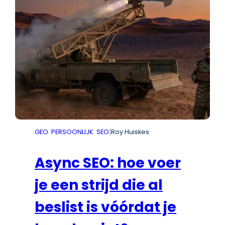
|
GEO
PERSOONLIJK
SEO
Roy Huiskes
Async SEO: hoe voer
je een strijd die al
beslist is vóórdat je