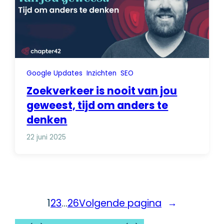
Google Updates
Inzichten
SEO
Zoekverkeer is nooit van jou
geweest, tijd om anders te
denken
22 juni 2025
1
2
3
…
26
Volgende pagina
→