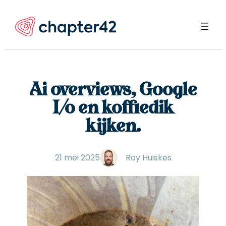
Ga
naar
de
inhoud
Ai overviews, Google
I/o en koffiedik
kijken.
21 mei 2025
Roy Huiskes