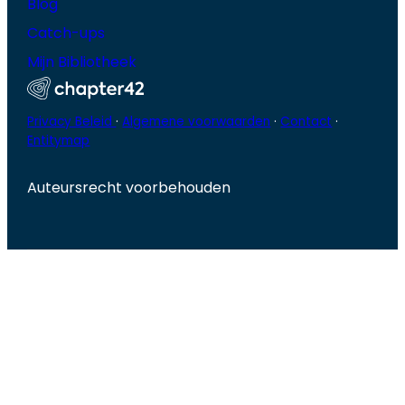
Blog
Catch-ups
Mijn Bibliotheek
Privacy Beleid
·
Algemene voorwaarden
·
Contact
·
Entitymap
Auteursrecht voorbehouden