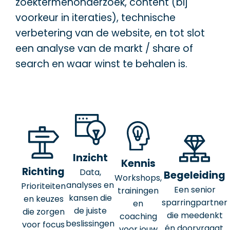
zoektermenonderzoek, content (bij
voorkeur in iteraties), technische
verbetering van de website, en tot slot
een analyse van de markt / share of
search en waar winst te behalen is.
Inzicht
Kennis
Richting
Data,
Begeleiding
Workshops,
analyses en
Prioriteiten
Een senior
trainingen
kansen die
en keuzes
sparringpartner
en
de juiste
die zorgen
die meedenkt
coaching
beslissingen
voor focus
én doorvraagt.
voor jouw