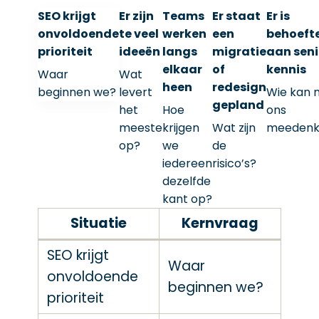
SEO krijgt
Er zijn
Teams
Er staat
Er is
onvoldoende
te veel
werken
een
behoeft
prioriteit
ideeën
langs
migratie
aan seni
elkaar
of
kennis
Waar
Wat
heen
redesign
beginnen we?
levert
Wie kan 
gepland
het
Hoe
ons
meeste
krijgen
Wat zijn
meedenk
op?
we
de
iedereen
risico’s?
dezelfde
kant op?
Situatie
Kernvraag
SEO krijgt
Waar
onvoldoende
beginnen we?
prioriteit