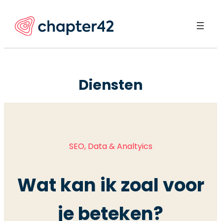
Ga
naar
de
inhoud
Diensten
SEO, Data & Analtyics
Wat kan ik zoal voor
je beteken?