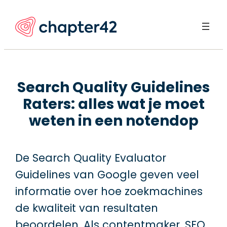
Ga
naar
de
inhoud
Search Quality Guidelines
Raters: alles wat je moet
weten in een notendop
De Search Quality Evaluator
Guidelines van Google geven veel
informatie over hoe zoekmachines
de kwaliteit van resultaten
beoordelen. Als contentmaker, SEO