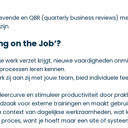
gevende en QBR (quarterly business reviews)
ijn.
ng on the Job’?
l je werk verzet krijgt, nieuwe vaardigheden onmi
rocessen leren kennen.
werk zij aan zij met jouw team, bied individuele 
 leercurve en stimuleer productiviteit door prak
odzaak voor externe trainingen en maakt gebru
 de context van dagelijkse werkzaamheden, wat le
proces, want je hoeft maar een site of systee