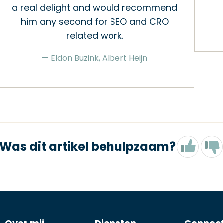
a real delight and would recommend
him any second for SEO and CRO
related work.
— Eldon Buzink, Albert Heijn
Was dit artikel behulpzaam?
Over mij
Diensten
Connec