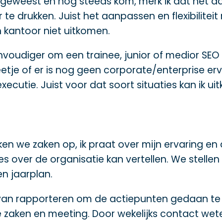
en geweest en nog steeds kom, merk ik dat het 
te drukken. Juist het aanpassen en flexibilitei
 kantoor niet uitkomen.
envoudiger om een trainee, junior of medior SE
etje of er is nog geen corporate/enterprise er
ecutie. Juist voor dat soort situaties kan ik ui
 we zaken op, ik praat over mijn ervaring en a
les over de organisatie kan vertellen. We stelle
n jaarplan.
van rapporteren om de actiepunten gedaan te k
 zaken en meeting. Door wekelijks contact wet