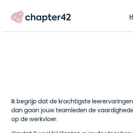
Ga
naar
de
inhoud
Ik begrijp dat de krachtigste leerervaringe
dan gaan jouw teamleden de vaardigheden,
op de werkvloer.