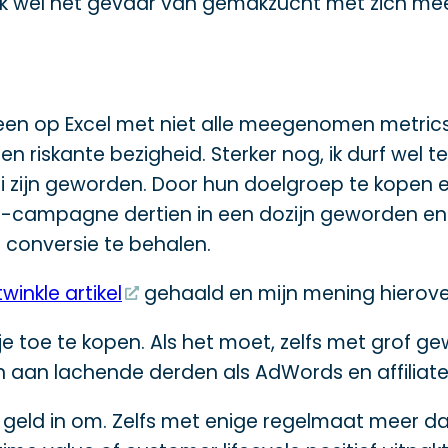
ok wel het gevaar van gemakzucht met zich me
een op Excel met niet alle meegenomen metrics
riskante bezigheid. Sterker nog, ik durf wel t
ui zijn geworden. Door hun doelgroep te kopen 
mpagne dertien in een dozijn geworden en is
je conversie te behalen.
twinkle artikel
gehaald en mijn mening hierov
e toe te kopen. Als het moet, zelfs met grof gew
 aan lachende derden als AdWords en affiliate
l geld in om. Zelfs met enige regelmaat meer d