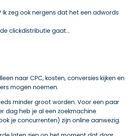
cel? Ik zeg ook nergens dat het een adwords
e clickdistributie gaat…
lleen naar CPC, kosten, conversies kijken en
eteers mogen noemen.
teeds minder groot worden. Voor een paar
per dag heb je al een zoekmachine
ook je concurrenten) zijn online aanwezig.
arde laten zien op het moment dat daar