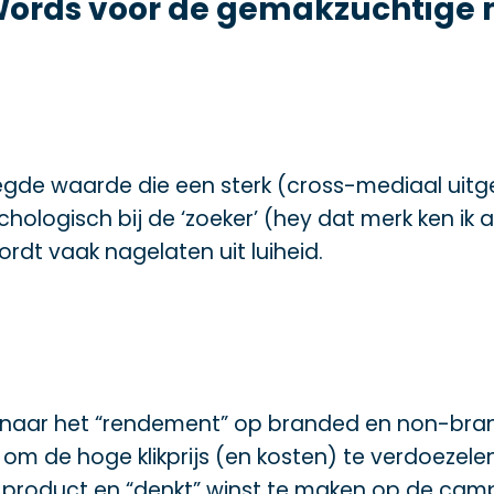
AdWords voor de gemakzuchtig
egde waarde die een sterk (cross-mediaal uit
ologisch bij de ‘zoeker’ (hey dat merk ken ik 
rdt vaak nagelaten uit luiheid.
en naar het “rendement” op branded en non-bra
om de hoge klikprijs (en kosten) te verdoezelen
r product en “denkt” winst te maken op de camp