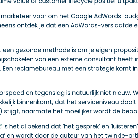
me value of customer lifecycle positief uitpakt
ine marketeer voor om het Google AdWords-budge
ineens ontdek je dat een AdWords-verslaafde er
 het een gezonde methode is om je eigen propos
et bijschakelen van een externe consultant heeft
e. Een reclamebureau met een strategie komt i
oed en tegenslag is natuurlijk niet nieuw. Wat
kkelijk binnenkomt, dat het serviceniveau daal
stijgt, naarmate het moeilijker wordt de beo
is het al bekend dat ‘het gesprek’ en ‘luistere
g’ en wordt door de auteur van het twinkle-ar