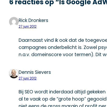
6 reacties op “Is Google 
Rick Dronkers
27 juni 2012
Daarnaast vind ik ook dat de toegevo
campagnes onderbelicht is. Zowel psych
n.a.v. domeinscore voor termen). Dit wo
Dennis Sievers
27 juni 2012
Bij SEO wordt inderdaad altijd gekek
al te vaak op de “grote hoop” gegooid 
niet eens de gross margin of profit pe