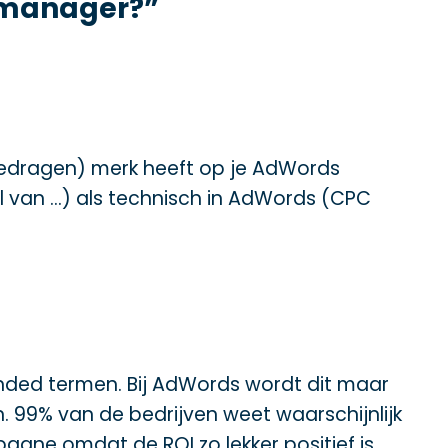
e manager?”
gedragen) merk heeft op je AdWords
al van …) als technisch in AdWords (CPC
nded termen. Bij AdWords wordt dit maar
. 99% van de bedrijven weet waarschijnlijk
agne omdat de ROI zo lekker positief is.