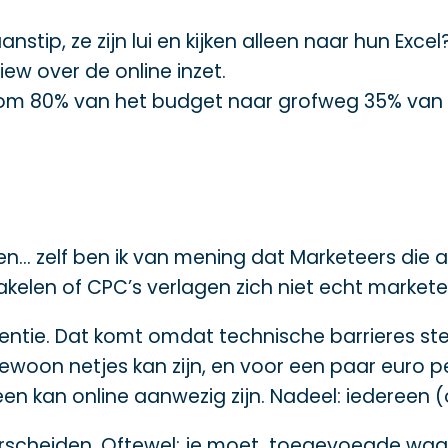
aanstip, ze zijn lui en kijken alleen naar hun Ex
ew over de online inzet.
arom 80% van het budget naar grofweg 35% van d
en… zelf ben ik van mening dat Marketeers die a
kelen of CPC’s verlagen zich niet echt mark
rentie. Dat komt omdat technische barrieres s
ewoon netjes kan zijn, en voor een paar euro 
n kan online aanwezig zijn. Nadeel: iedereen (
nderscheiden. Oftewel: je moet toegevoegde wa