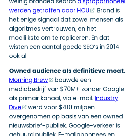
weinig branded search
disproportioneel
werden getroffen door HCU
. Brand is
het enige signaal dat zowel mensen als
algoritmes vertrouwen, en het
moeilijkste om te repliceren. En dat
wisten een aantal goede SEO’s in 2014
ook al.
Owned audience als definitieve moat.
Morning Brew
bouwde een
mediabedrijf van $70M+ zonder Google
als primair kanaal, via e-mail.
Industry
Dive
werd voor $410 miljoen
overgenomen op basis van een owned
nieuwsbrief-publiek. Google-verkeer is
gehuurd publiek. E-mailabonnees en