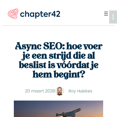
Ga
naar
de
inhoud
Async SEO: hoe voer
je een strijd die al
beslist is vóórdat je
hem begint?
20 maart 2026
Roy Huiskes