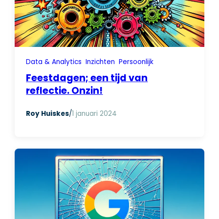
Data & Analytics
Inzichten
Persoonlijk
Feestdagen; een tijd van
reflectie. Onzin!
Roy Huiskes
/
1 januari 2024