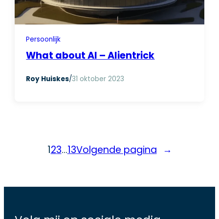
Persoonlijk
What about AI – Alientrick
Roy Huiskes
/
31 oktober 2023
1
2
3
…
13
Volgende pagina
→