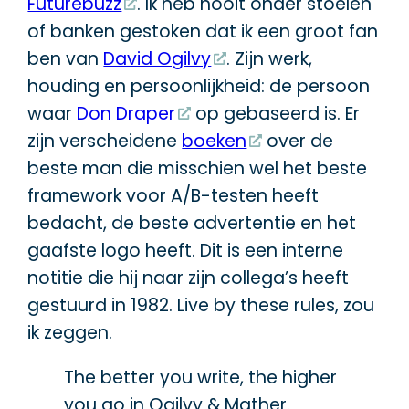
Futurebuzz
. Ik heb nooit onder stoelen
of banken gestoken dat ik een groot fan
ben van
David Ogilvy
. Zijn werk,
houding en persoonlijkheid: de persoon
waar
Don Draper
op gebaseerd is. Er
zijn verscheidene
boeken
over de
beste man die misschien wel het beste
framework voor A/B-testen heeft
bedacht, de beste advertentie en het
gaafste logo heeft. Dit is een interne
notitie die hij naar zijn collega’s heeft
gestuurd in 1982. Live by these rules, zou
ik zeggen.
The better you write, the higher
you go in Ogilvy & Mather.