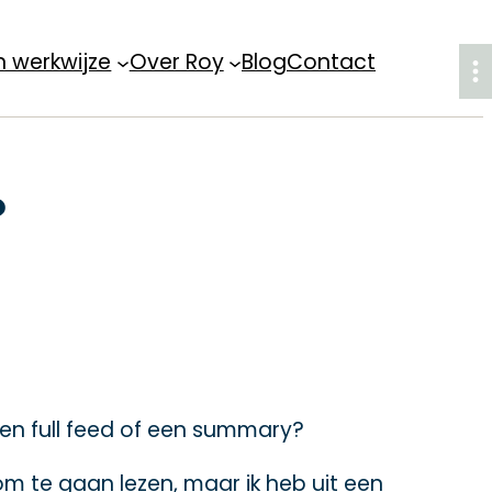
n werkwijze
Over Roy
Blog
Contact
?
 een full feed of een summary?
 om te gaan lezen, maar ik heb uit een