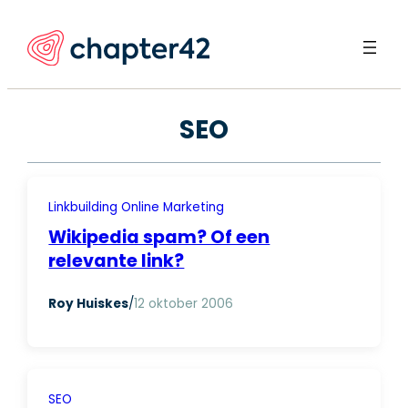
Ga
naar
de
inhoud
SEO
Linkbuilding
Online Marketing
Wikipedia spam? Of een
relevante link?
Roy Huiskes
/
12 oktober 2006
SEO